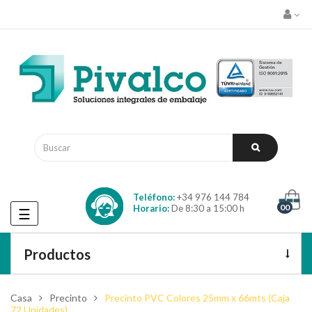
Teléfono:
+34 976 144 784
00
Horario:
De 8:30 a 15:00 h
Navegación
☰
de
palanca
Productos
Casa
Precinto
Precinto PVC Colores 25mm x 66mts (Caja
72 Unidades)