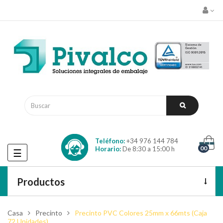
Teléfono:
+34 976 144 784
00
Horario:
De 8:30 a 15:00 h
Navegación
☰
de
palanca
Productos
Casa
Precinto
Precinto PVC Colores 25mm x 66mts (Caja
72 Unidades)