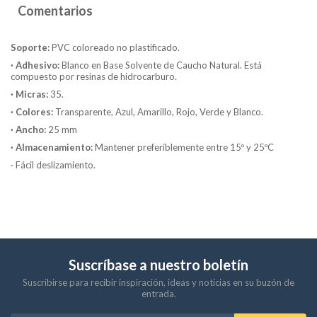
Comentarios
Soporte:
PVC coloreado no plastificado.
· Adhesivo:
Blanco en Base Solvente de Caucho Natural. Está
compuesto por resinas de hidrocarburo.
· Micras:
35.
· Colores:
Transparente, Azul, Amarillo, Rojo, Verde y Blanco.
· Ancho:
25 mm
· Almacenamiento:
Mantener preferiblemente entre 15º y 25ºC
· Fácil deslizamiento.
Suscríbase a nuestro boletín
Suscribirse para recibir inspiración, ideas y noticias en su buzón de
entrada.