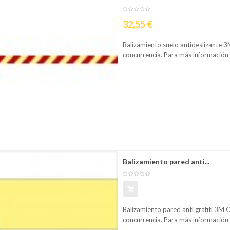
Precio
32,55 €
Balizamiento suelo antideslizante 3M
concurrencia. Para más informació
omparar
Lista
Balizamiento pared anti...
Balizamiento pared anti grafiti 3M C
concurrencia. Para más informaci