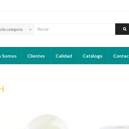
oda categoría
keyboard_arrow_down
s Somos
Clientes
Calidad
Catálogo
Contac
H