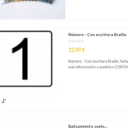
omparar
Lista
Número - Con escritura Braille
Precio
22,99 €
Número - Con escritura Braille. Señal
más información o pedidos CO
omparar
Lista
Balizamiento suelo...