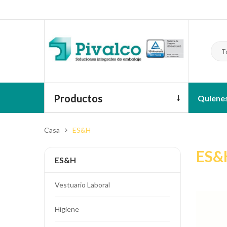
T
Productos
Quiene
Casa
ES&H
ES&
ES&H
Vestuario Laboral
Higiene