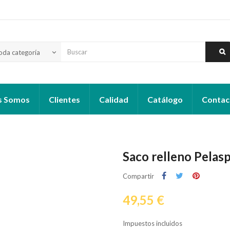
oda categoría
keyboard_arrow_down
s Somos
Clientes
Calidad
Catálogo
Contac
Saco relleno Pelas
Compartir
49,55 €
Impuestos incluidos