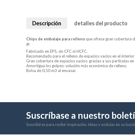
Descripción
detalles del producto
Chips de embalaje para relleno
que ofrece gran cobertura de
gr.
Fabricado en EPS, sin CFC ni HCFC.
Recomendado para el relleno de espacios vacíos en el interior 
Gran cobertura de espacios vacíos: gracias a sus partículas en
Amortigua los golpes: solución más económica de relleno.
Bolsa de 0,50 m3 al envasar.
Suscríbase a nuestro bolet
Suscribirse para recibir inspiración, ideas y noticias en su buz