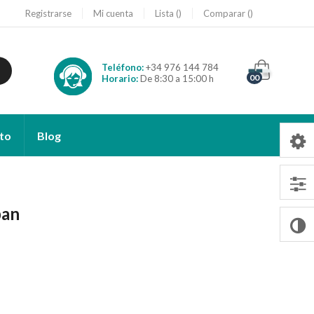
Registrarse
Mi cuenta
Lista
Comparar
Teléfono:
+34 976 144 784
00
Horario:
De 8:30 a 15:00 h
to
Blog
pan