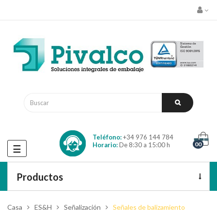
Teléfono:
+34 976 144 784
00
Horario:
De 8:30 a 15:00 h
Navegación
☰
de
palanca
Productos
Casa
ES&H
Señalización
Señales de balizamiento