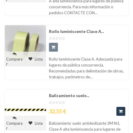
A alta luminiscencia para lugares de pública
concurrencia. Para más información o
pedidos CONTACTE CON...
Rollo luminiscente Clase A...
Rollo luminiscente Clase A. Adecuada para
Compara
Lista
r
lugares de pública concurrencia.
Recomendadas para delimitación de obras,
trabajos, perímetros de...
Balizamiento suelo...
Precio
32,55 €
Balizamiento suelo antideslizante 3M N/L
Compara
Lista
r
Clase A alta luminiscencia para lugares de