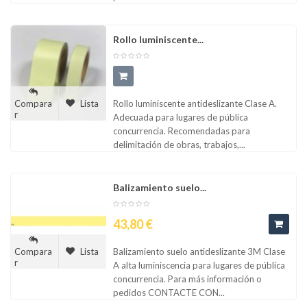
Rollo luminiscente...
Rollo luminiscente antideslizante Clase A.
Compara
Lista
r
Adecuada para lugares de pública
concurrencia. Recomendadas para
delimitación de obras, trabajos,...
Balizamiento suelo...
Precio
43,80 €
Balizamiento suelo antideslizante 3M Clase
Compara
Lista
r
A alta luminiscencia para lugares de pública
concurrencia. Para más información o
pedidos CONTACTE CON...