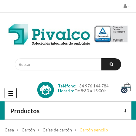
Teléfono:
+34 976 144 784
00
Horario:
De 8:30 a 15:00 h
Navegación
☰
de
palanca
Productos
Casa
Cartón
Cajas de cartón
Cartón sencillo