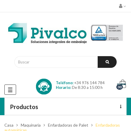
Teléfono:
+34 976 144 784
00
Horario:
De 8:30 a 15:00 h
Navegación
☰
de
palanca
Productos
Casa
Maquinaria
Enfardadoras de Palet
Enfardadoras
automáticas