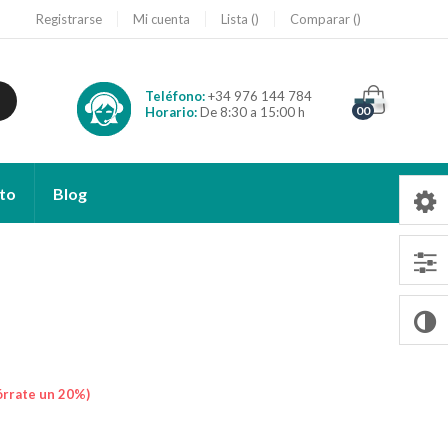
Registrarse
Mi cuenta
Lista
Comparar
Teléfono:
+34 976 144 784
00
Horario:
De 8:30 a 15:00 h
to
Blog
rrate un 20%