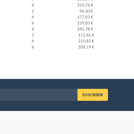
8
310,76 €
2
96,00 €
4
177,93 €
6
259,85 €
8
341,78 €
2
112,46 €
4
210,82 €
6
309,19 €
SUSCRIBIR