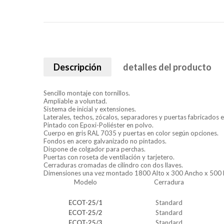
Descripción
detalles del producto
Sencillo montaje con tornillos.
Ampliable a voluntad.
Sistema de inicial y extensiones.
Laterales, techos, zócalos, separadores y puertas fabricados 
Pintado con Epoxi-Poliéster en polvo.
Cuerpo en gris RAL 7035 y puertas en color según opciones.
Fondos en acero galvanizado no pintados.
Dispone de colgador para perchas.
Puertas con roseta de ventilación y tarjetero.
Cerraduras cromadas de cilindro con dos llaves.
Dimensiones una vez montado 1800 Alto x 300 Ancho x 500
Modelo
Cerradura
ECOT-25/1
Standard
ECOT-25/2
Standard
ECOT-25/3
Standard