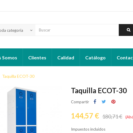
oda categoría
keyboard_arrow_down
s Somos
Clientes
Calidad
Catálogo
Contac
Taquilla ECOT-30
Taquilla ECOT-30
Compartir
144,57 €
180,71 €
Ahó
Impuestos incluidos