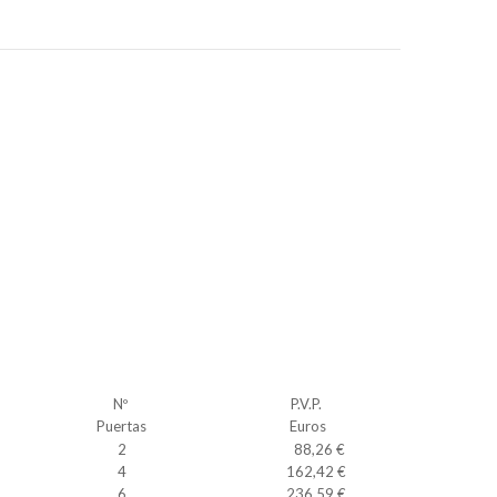
Nº
P.V.P.
Puertas
Euros
2
88,26 €
4
162,42 €
6
236,59 €