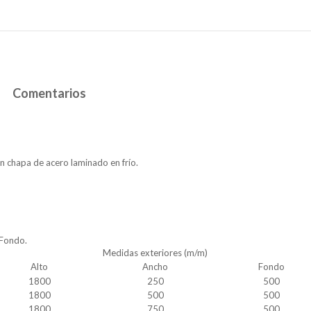
Comentarios
en chapa de acero laminado en frío.
 Fondo.
Medidas exteriores (m/m)
Alto
Ancho
Fondo
1800
250
500
1800
500
500
1800
750
500