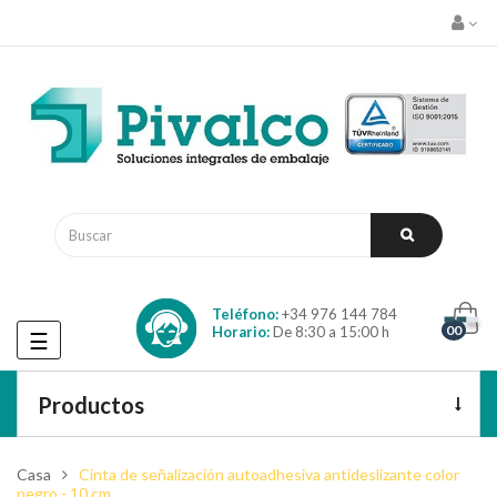
Teléfono:
+34 976 144 784
00
Horario:
De 8:30 a 15:00 h
Navegación
☰
de
palanca
Productos
Casa
Cinta de señalización autoadhesiva antideslizante color
negro - 10 cm