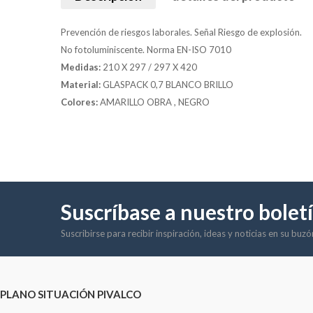
Prevención de riesgos laborales. Señal Riesgo de explosión.
No fotoluminiscente. Norma EN-ISO 7010
Medidas:
210 X 297 / 297 X 420
Material:
GLASPACK 0,7 BLANCO BRILLO
Colores:
AMARILLO OBRA , NEGRO
Suscríbase a nuestro bolet
Suscribirse para recibir inspiración, ideas y noticias en su buz
PLANO SITUACIÓN PIVALCO