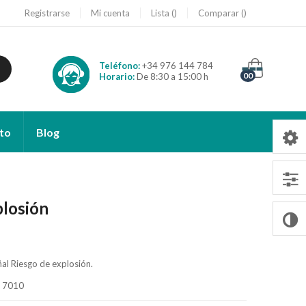
Registrarse
Mi cuenta
Lista
Comparar
Teléfono:
+34 976 144 784
00
Horario:
De 8:30 a 15:00 h
to
Blog
plosión
ñal Riesgo de explosión.
O 7010