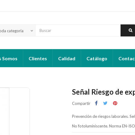
oda categoría
keyboard_arrow_down
s Somos
Clientes
Calidad
Catálogo
Contac
Señal Riesgo de ex
Compartir
Prevención de riesgos laborales. Se
No fotoluminiscente. Norma EN-IS