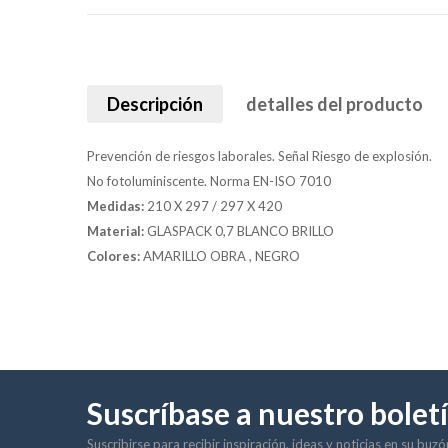
Descripción
detalles del producto
Prevención de riesgos laborales. Señal Riesgo de explosión.
No fotoluminiscente. Norma EN-ISO 7010
Medidas:
210 X 297 / 297 X 420
Material:
GLASPACK 0,7 BLANCO BRILLO
Colores:
AMARILLO OBRA , NEGRO
Suscríbase a nuestro bolet
Suscribirse para recibir inspiración, ideas y noticias en su buz