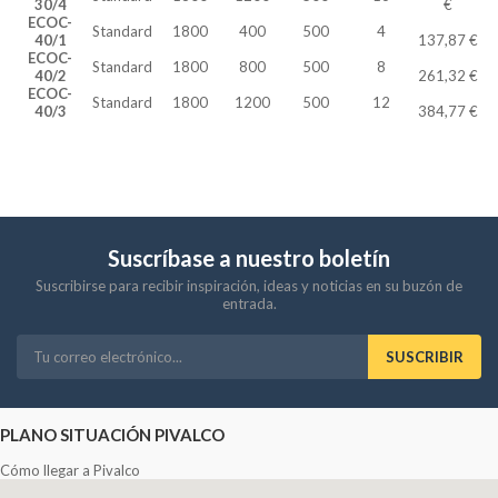
30/4
€
ECOC-
Standard
1800
400
500
4
40/1
137,87 €
ECOC-
Standard
1800
800
500
8
40/2
261,32 €
ECOC-
Standard
1800
1200
500
12
40/3
384,77 €
Suscríbase a nuestro boletín
Suscribirse para recibir inspiración, ideas y noticias en su buzón de
entrada.
SUSCRIBIR
PLANO SITUACIÓN PIVALCO
Cómo llegar a Pivalco