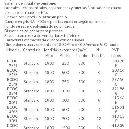
Sistema de inicial y extensiones.
Laterales, techos, zócalos, separadores y puertas fabricados en chapa
de acero laminado en frío.
Pintado con Epoxi-Poliéster en polvo.
Cuerpo en gris RAL 7035 y puertas en color según opciones.
Fondos en acero galvanizado no pintados.
Dispone de colgador para perchas.
Puertas con roseta de ventilación y tarjetero.
Cerraduras cromadas de cilindro con dos llaves.
Dimensiones una vez montado 1800 Alto x 400 Ancho x 500 Fondo.
Modelo
Cerradura
Medidas exteriores (m/m)
Nº
P.V.P.
Alto
Ancho
Fondo
Puertas
Euros
ECOC-
108,78
Standard
1800
250
500
4
25/1
€
ECOC-
203,14
Standard
1800
500
500
8
25/2
€
ECOC-
297,50
Standard
1800
750
500
12
25/3
€
ECOC-
391,86
Standard
1800
1000
500
16
25/4
€
ECOC-
115,66
Standard
1800
300
500
4
30/1
€
ECOC-
216,91
Standard
1800
600
500
8
30/2
€
ECOC-
318,15
Standard
1800
900
500
12
30/3
€
ECOC-
419,39
Standard
1800
1200
500
16