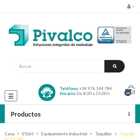
Teléfono:
+34 976 144 784
00
Horario:
De 8:30 a 15:00 h
Navegación
☰
de
palanca
Productos
Casa
ES&H
Equipamiento industrial
Taquillas
Taquilla
ECOC-40