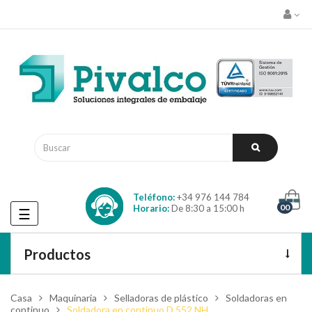
Teléfono:
+34 976 144 784
00
Horario:
De 8:30 a 15:00 h
Navegación
☰
de
palanca
Productos
Casa
Maquinaria
Selladoras de plástico
Soldadoras en
continuo
Soldadora en continuo D 552 NH