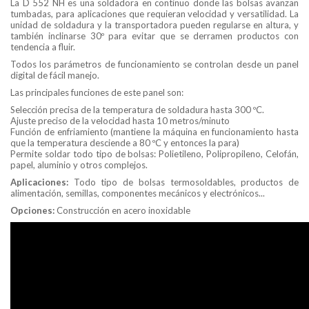
La D 552 NH es una soldadora en continuo donde las bolsas avanzan
tumbadas, para aplicaciones que requieran velocidad y versatilidad. La
unidad de soldadura y la transportadora pueden regularse en altura, y
también inclinarse 30º para evitar que se derramen productos con
tendencia a fluir.
Todos los parámetros de funcionamiento se controlan desde un panel
digital de fácil manejo.
Las principales funciones de este panel son:
Selección precisa de la temperatura de soldadura hasta 300 ºC.
Ajuste preciso de la velocidad hasta 10 metros/minuto
Función de enfriamiento (mantiene la máquina en funcionamiento hasta
que la temperatura desciende a 80 ºC y entonces la para)
Permite soldar todo tipo de bolsas: Polietileno, Polipropileno, Celofán,
papel, aluminio y otros complejos.
Aplicaciones:
Todo tipo de bolsas termosoldables, productos de
alimentación, semillas, componentes mecánicos y electrónicos...
Opciones:
Construcción en acero inoxidable