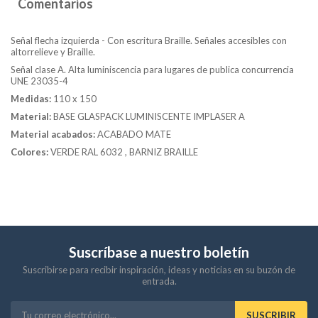
Comentarios
Señal flecha izquierda - Con escritura Braille. Señales accesibles con
altorrelieve y Braille.
Señal clase A. Alta luminiscencia para lugares de publica concurrencia
UNE 23035-4
Medidas:
110 x 150
Material:
BASE GLASPACK LUMINISCENTE IMPLASER A
Material acabados:
ACABADO MATE
Colores:
VERDE RAL 6032 , BARNIZ BRAILLE
Suscríbase a nuestro boletín
Suscribirse para recibir inspiración, ideas y noticias en su buzón de
entrada.
SUSCRIBIR