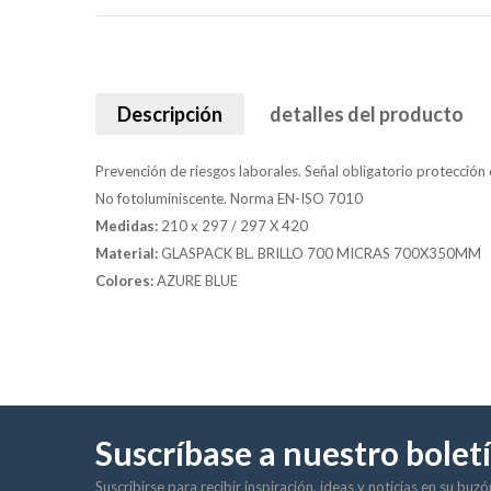
Descripción
detalles del producto
Prevención de riesgos laborales. Señal obligatorio protección
No fotoluminiscente. Norma EN-ISO 7010
Medidas:
210 x 297 / 297 X 420
Material:
GLASPACK BL. BRILLO 700 MICRAS 700X350MM
Colores:
AZURE BLUE
Suscríbase a nuestro bolet
Suscribirse para recibir inspiración, ideas y noticias en su buz