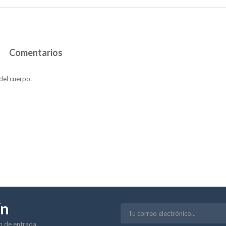
Comentarios
 del cuerpo.
ín
ón de entrada.