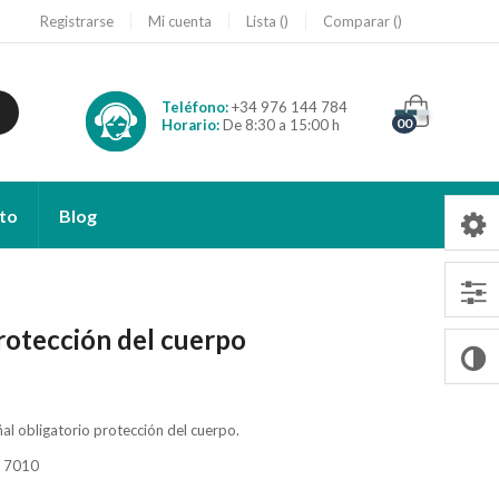
Registrarse
Mi cuenta
Lista
Comparar
Teléfono:
+34 976 144 784
00
Horario:
De 8:30 a 15:00 h
to
Blog
protección del cuerpo
ñal obligatorio protección del cuerpo.
O 7010