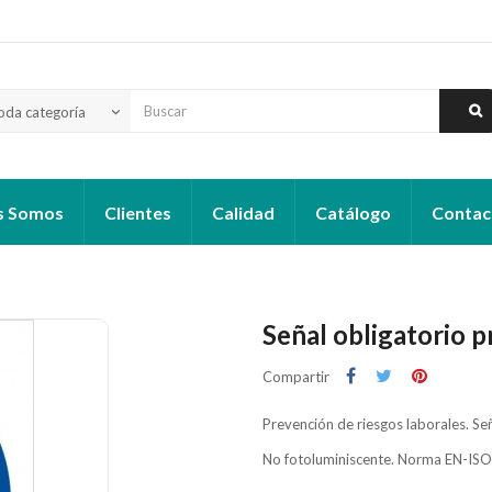
oda categoría
keyboard_arrow_down
s Somos
Clientes
Calidad
Catálogo
Contac
Señal obligatorio 
Compartir
Prevención de riesgos laborales. Se
No fotoluminiscente. Norma EN-IS