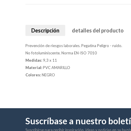
Descripción
detalles del producto
Prevención de riesgos laborales. Pegatina Peligro - ruido.
No fotoluminiscente. Norma EN-ISO 7010
Medidas:
9,3 x 11
Material:
PVC AMARILLO
Colores:
NEGRO
Suscríbase a nuestro bolet
Suscribirse para recibir inspiración, ideas y noticias en su buz