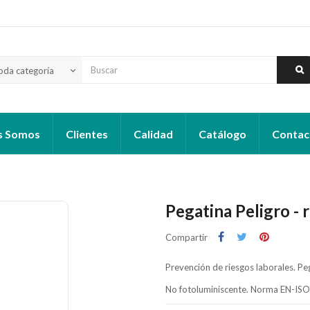
oda categoría
keyboard_arrow_down
s Somos
Clientes
Calidad
Catálogo
Contac
Pegatina Peligro - 
Compartir
Prevención de riesgos laborales. Peg
No fotoluminiscente. Norma EN-IS