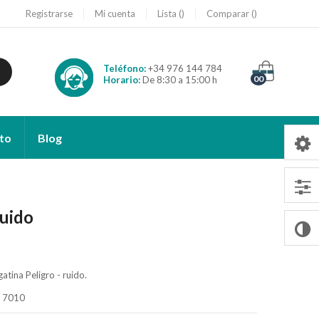
Registrarse
Mi cuenta
Lista
Comparar
Teléfono:
+34 976 144 784
00
Horario:
De 8:30 a 15:00 h
to
Blog
ruido
atina Peligro - ruido.
O 7010