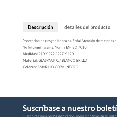
Descripción
detalles del producto
Prevención de riesgos laborales. Señal Atención de materias no
No fotoluminiscente. Norma EN-ISO 7010
Medidas:
210 X 297 / 297 X 420
Material:
GLASPACK 0,7 BLANCO BRILLO
Colores:
AMARILLO OBRA , NEGRO
Suscríbase a nuestro bolet
Suscribirse para recibir inspiración, ideas y noticias en su buz