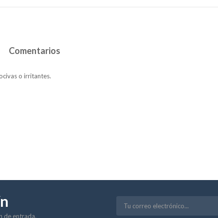
Comentarios
civas o irritantes.
ín
ón de entrada.