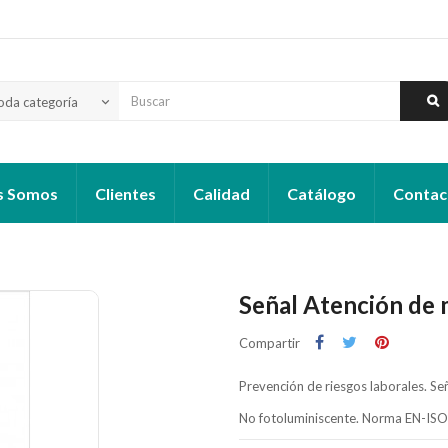
oda categoría
keyboard_arrow_down
s Somos
Clientes
Calidad
Catálogo
Contac
Señal Atención de m
Compartir
Prevención de riesgos laborales. Señ
No fotoluminiscente. Norma EN-IS