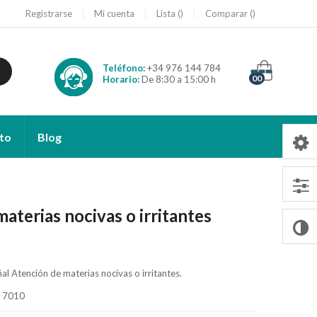
Registrarse
Mi cuenta
Lista
Comparar
Teléfono:
+34 976 144 784
00
Horario:
De 8:30 a 15:00 h
to
Blog
aterias nocivas o irritantes
al Atención de materias nocivas o irritantes.
O 7010