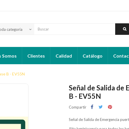
oda categoría
keyboard_arrow_down
s Somos
Clientes
Calidad
Catálogo
Contac
lase B - EV55N
Señal de Salida de
B - EV55N
Compartir
Señal de Salida de Emergencia puert
Alta luminiscencia para todos los 