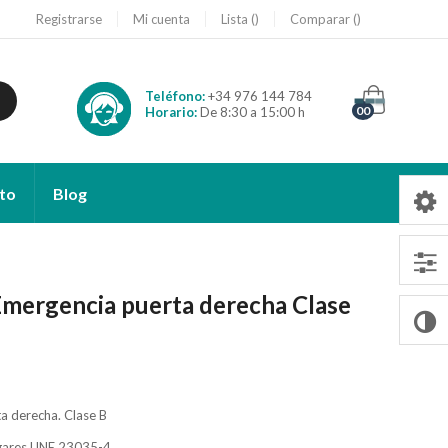
Registrarse
Mi cuenta
Lista
Comparar
Teléfono:
+34 976 144 784
00
Horario:
De 8:30 a 15:00 h
to
Blog
 Emergencia puerta derecha Clase
a derecha. Clase B
lugares UNE 23035-4