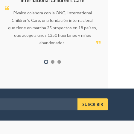
International Children's Care
Di
Pivalco colabora con la ONG, International
Le orienta
Children's Care, una fundación internacional
producto que
que tiene en marcha 25 proyectos en 18 países,
hacemos lle
que acoge a unos 1350 huérfanos y niños
disposición 
abandonados.
relacionad
cua
SUSCRIBIR