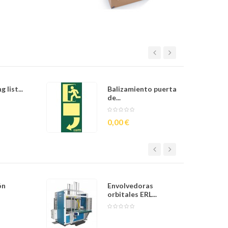
 list...
Balizamiento puerta
de...
Precio
0,00 €
ón
Envolvedoras
orbitales ERL...