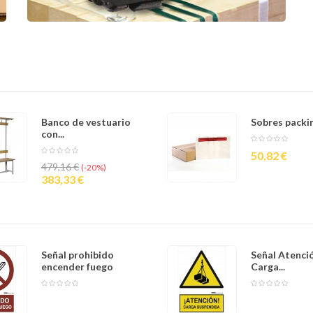
Banco de vestuario
Sobres packing
con...
Precio
50,82 €
Precio
Precio
479,16 €
-20%
base
383,33 €
Señal prohibido
Señal Atenci
encender fuego
Carga...