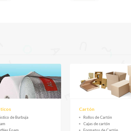
sticos
Cartón
ástico de Burbuja
Rollos de Cartón
oam
Cajas de cartón
rfiles Foam
Formatos de Cartón