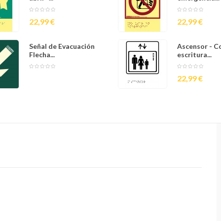
Precio
Precio
22,99 €
22,99 €
Señal de Evacuación
Cantonera Fo
Ascensor - C
Flecha...
75mm...
escritura...
Precio
Precio
130,68 €
22,99 €
-15%
base
111,08 €