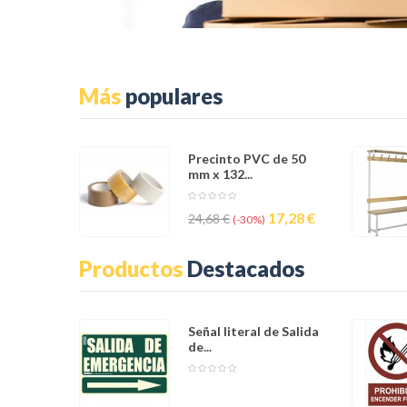
Más
populares
Precinto PVC de 50
mm x 132...
Precio
Precio
17,28 €
24,68 €
-30%
base
Productos
Destacados
Señal literal de Salida
de...