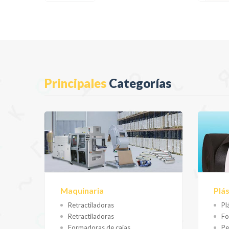
Principales
Categorías
Maquinaria
Plá
Retractiladoras
Pl
Retractiladoras
F
Formadoras de cajas
Pe