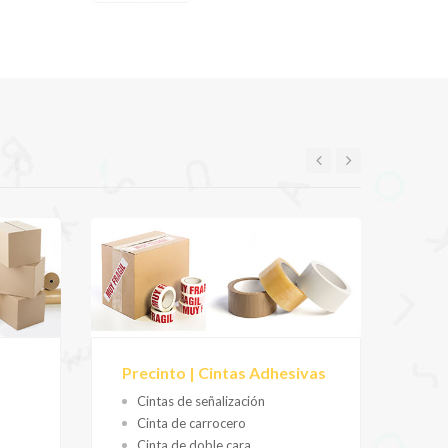
Precinto | Cintas Adhesivas
Hig
Cintas de señalización
V
Cinta de carrocero
H
Cinta de doble cara
B