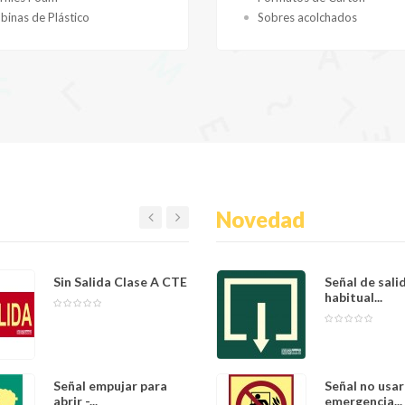
binas de Plástico
Sobres acolchados
Novedad
Sin Salida Clase A CTE
Señal de Eva
Señal de sali
Flecha...
habitual...
Señal empujar para
Señal de Salid
Señal no usar
abrir -...
emergencia...