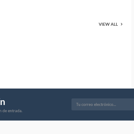
VIEW ALL
ín
ón de entrada.