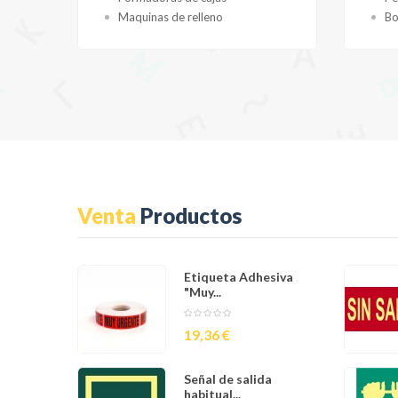
Maquinas de relleno
Bo
Venta
Productos
Etiqueta Adhesiva
"Muy...
Precio
19,36 €
Señal de salida
habitual...