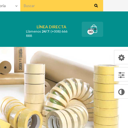
oría
keyboard_arrow_down
LÍNEA DIRECTA
Llámenos
24/7
: (+008) 666
00
888