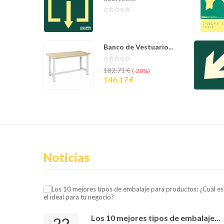
Banco de Vestuario...
Precio
Precio
182,71 €
-20%
base
146,17 €
Noticias
Los 10 mejores tipos de embalaje
22