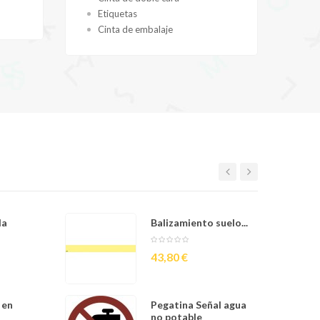
Etiquetas
E
Cinta de embalaje
cuación
da
Señal literal de Salida
Balizamiento suelo...
+...
Precio
43,80 €
a de...
 en
Señal 'No Exit' Clase B
Pegatina Señal agua
no potable